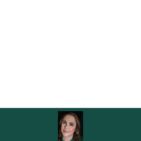
La connaissance de vos Clés Génétiques, en leur
portant une attention quotidienne dans votre vie
provoqueront un processus quantique de
transformation de vos blocages inconscients d'ombre
liés à vos conditionnements. Ce processus permettra
à vos Dons de percer et de se stabiliser, en vous
connectant à des ressources en vous insoupçonnées.
Ce fonctionnement en cascade vous ouvrira des
portes d'opportunité et de connexion à la chance pour
vous canaliser sur le meilleur chemin pour vous où
vos talents seront reconnus et appréciés par des
personnes qui vibreront avec votre énergie à vous.