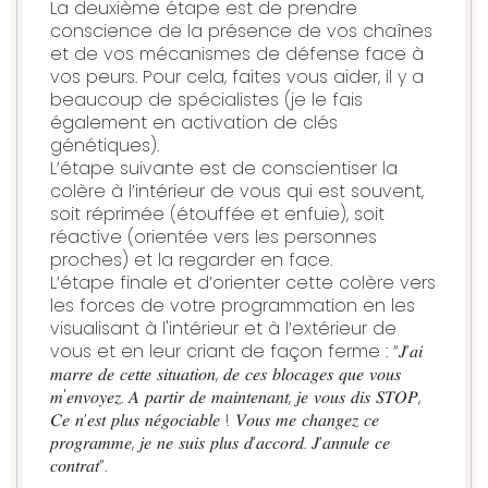
La deuxième étape est de prendre
conscience de la présence de vos chaînes
et de vos mécanismes de défense face à
vos peurs. Pour cela, faites vous aider, il y a
beaucoup de spécialistes (je le fais
également en activation de clés
génétiques).
L’étape suivante est de conscientiser la
colère à l’intérieur de vous qui est souvent,
soit réprimée (étouffée et enfuie), soit
réactive (orientée vers les personnes
proches) et la regarder en face.
L’étape finale et d’orienter cette colère vers
les forces de votre programmation en les
visualisant à l'intérieur et à l’extérieur de
vous et en leur criant de façon ferme : “𝐽’𝑎𝑖
𝑚𝑎𝑟𝑟𝑒 𝑑𝑒 𝑐𝑒𝑡𝑡𝑒 𝑠𝑖𝑡𝑢𝑎𝑡𝑖𝑜𝑛, 𝑑𝑒 𝑐𝑒𝑠 𝑏𝑙𝑜𝑐𝑎𝑔𝑒𝑠 𝑞𝑢𝑒 𝑣𝑜𝑢𝑠
𝑚'𝑒𝑛𝑣𝑜𝑦𝑒𝑧. 𝐴 𝑝𝑎𝑟𝑡𝑖𝑟 𝑑𝑒 𝑚𝑎𝑖𝑛𝑡𝑒𝑛𝑎𝑛𝑡, 𝑗𝑒 𝑣𝑜𝑢𝑠 𝑑𝑖𝑠 𝑆𝑇𝑂𝑃,
𝐶𝑒 𝑛’𝑒𝑠𝑡 𝑝𝑙𝑢𝑠 𝑛𝑒́𝑔𝑜𝑐𝑖𝑎𝑏𝑙𝑒 ! 𝑉𝑜𝑢𝑠 𝑚𝑒 𝑐ℎ𝑎𝑛𝑔𝑒𝑧 𝑐𝑒
𝑝𝑟𝑜𝑔𝑟𝑎𝑚𝑚𝑒, 𝑗𝑒 𝑛𝑒 𝑠𝑢𝑖𝑠 𝑝𝑙𝑢𝑠 𝑑’𝑎𝑐𝑐𝑜𝑟𝑑. 𝐽’𝑎𝑛𝑛𝑢𝑙𝑒 𝑐𝑒
𝑐𝑜𝑛𝑡𝑟𝑎𝑡”.