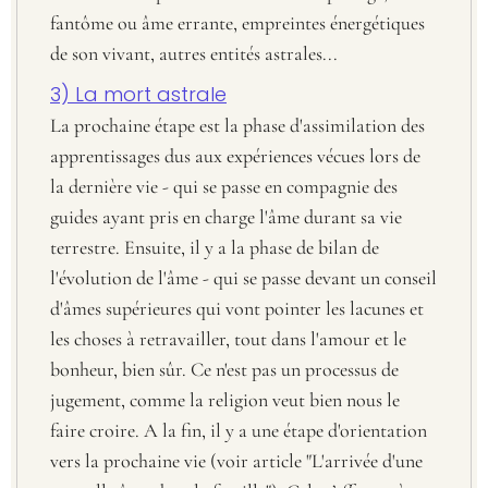
fantôme ou âme errante, empreintes énergétiques
de son vivant, autres entités astrales...
3) La mort astrale
La prochaine étape est la phase d'assimilation des
apprentissages dus aux expériences vécues lors de
la dernière vie - qui se passe en compagnie des
guides ayant pris en charge l'âme durant sa vie
terrestre. Ensuite, il y a la phase de bilan de
l'évolution de l'âme - qui se passe devant un conseil
d'âmes supérieures qui vont pointer les lacunes et
les choses à retravailler, tout dans l'amour et le
bonheur, bien sûr. Ce n'est pas un processus de
jugement, comme la religion veut bien nous le
faire croire. A la fin, il y a une étape d'orientation
vers la prochaine vie (voir article "L'arrivée d'une