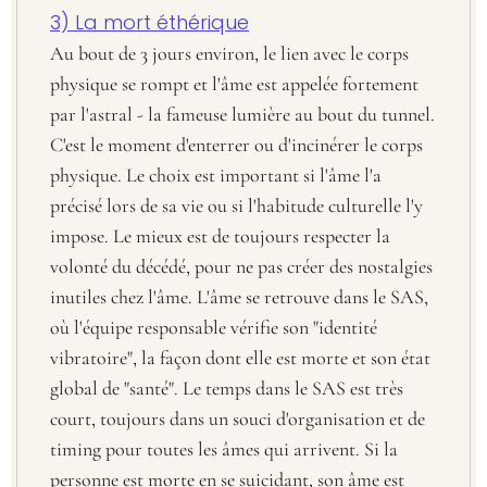
3) La mort éthérique
Au bout de 3 jours environ, le lien avec le corps
physique se rompt et l'âme est appelée fortement
par l'astral - la fameuse lumière au bout du tunnel.
C'est le moment d'enterrer ou d'incinérer le corps
physique. Le choix est important si l'âme l'a
précisé lors de sa vie ou si l'habitude culturelle l'y
impose. Le mieux est de toujours respecter la
volonté du décédé, pour ne pas créer des nostalgies
inutiles chez l'âme. L'âme se retrouve dans le SAS,
où l'équipe responsable vérifie son "identité
vibratoire", la façon dont elle est morte et son état
global de "santé". Le temps dans le SAS est très
court, toujours dans un souci d'organisation et de
timing pour toutes les âmes qui arrivent. Si la
personne est morte en se suicidant, son âme est