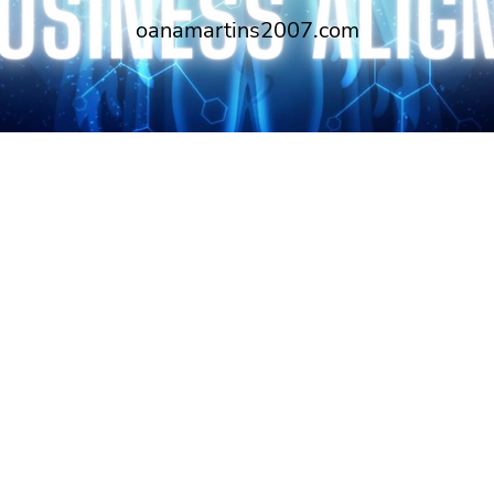
oanamartins2007.com